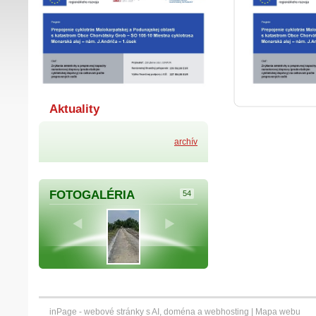
Aktuality
archív
FOTOGALÉRIA
54
inPage -
webové stránky
s AI,
doména
a
webhosting
|
Mapa webu