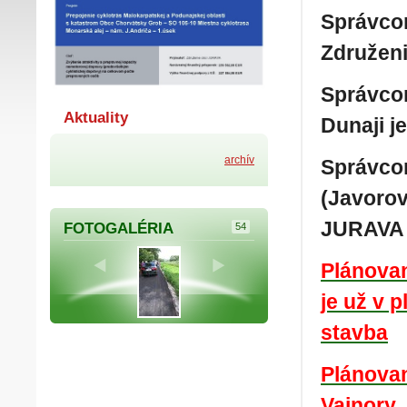
Správcom
Združeni
Správcom
Aktuality
Dunaji j
archív
Správcom
(Javorová
JURAVA 
FOTOGALÉRIA
54
Plánovan
je už v 
stavba
Plánovan
Vajnory