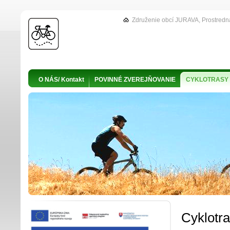
Združenie obcí JURAVA, Prostredn
O NÁS/ Kontakt
POVINNÉ ZVEREJŇOVANIE
CYKLOTRASY
Cyklotr