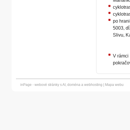
Mariank
cyklotra
cyklotra
po hrani
5003, dĺ
Slivu, K
V rámci 
pokračo
inPage -
webové stránky
s AI,
doména
a
webhosting
|
Mapa webu