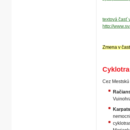
textová čas
http://www.
Zmena v čast
Cyklotr
Cez Mestskú č
Račians
Vuinohr
Karpats
nemocnic
cyklotra