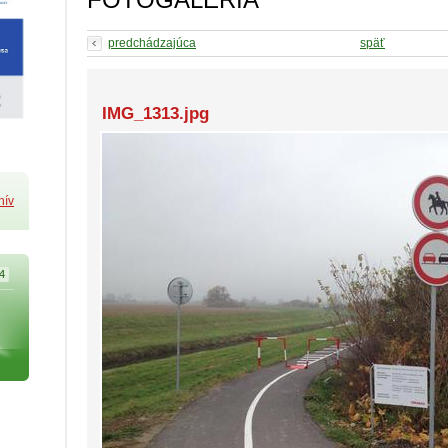
predchádzajúca
späť
IMG_1313.jpg
hív
4