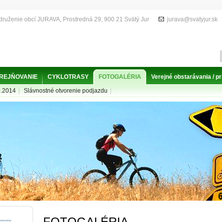
druženie obcí JURAVA, Prostredná 29, 900 21 Svätý Jur
jurava@svatyjur.sk
EREJŇOVANIE
CYKLOTRASY
FOTOGALÉRIA
Verejné obstarávania / 
0.2014
|
Slávnostné otvorenie podjazdu
|
FOTOGALÉRIA