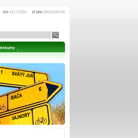
42170168
2022826256
IČO
IČ DPH
prieskumy