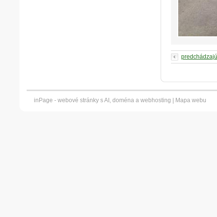
predchádzaj
inPage -
webové stránky
s AI,
doména
a
webhosting
|
Mapa webu