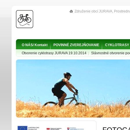
Združenie obcí JURAVA, Prostredn
O NÁS/ Kontakt
POVINNÉ ZVEREJŇOVANIE
CYKLOTRASY
Otvorenie cyklotrasy JURAVA 19.10.2014
|
Slávnostné otvorenie p
FOTOGA