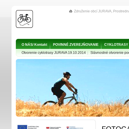
Združenie obcí JURAVA, Prostredn
O NÁS/ Kontakt
POVINNÉ ZVEREJŇOVANIE
CYKLOTRASY
Otvorenie cyklotrasy JURAVA 19.10.2014
|
Slávnostné otvorenie p
FOTOGA