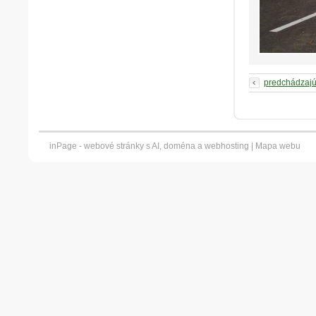
predchádzaj
inPage -
webové stránky
s AI,
doména
a
webhosting
|
Mapa webu