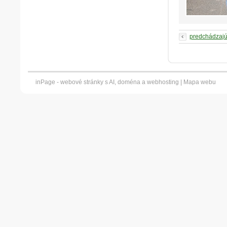
predchádzaj
inPage -
webové stránky
s AI,
doména
a
webhosting
|
Mapa webu