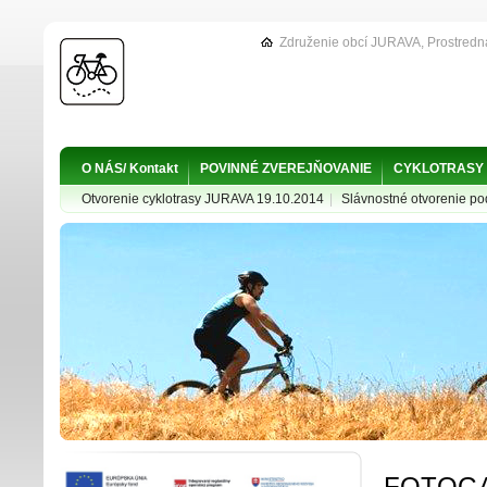
Združenie obcí JURAVA, Prostredn
O NÁS/ Kontakt
POVINNÉ ZVEREJŇOVANIE
CYKLOTRASY
Otvorenie cyklotrasy JURAVA 19.10.2014
|
Slávnostné otvorenie p
FOTOGA