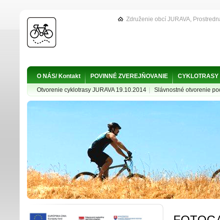
Združenie obcí JURAVA, Prostredn
O NÁS/ Kontakt
POVINNÉ ZVEREJŇOVANIE
CYKLOTRASY
Otvorenie cyklotrasy JURAVA 19.10.2014
|
Slávnostné otvorenie p
FOTOGA