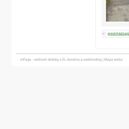
predchádzaj
inPage -
webové stránky
s AI,
doména
a
webhosting
|
Mapa webu