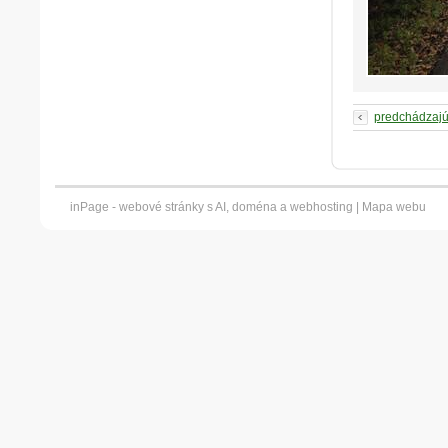
predchádzaj
inPage -
webové stránky
s AI,
doména
a
webhosting
|
Mapa webu