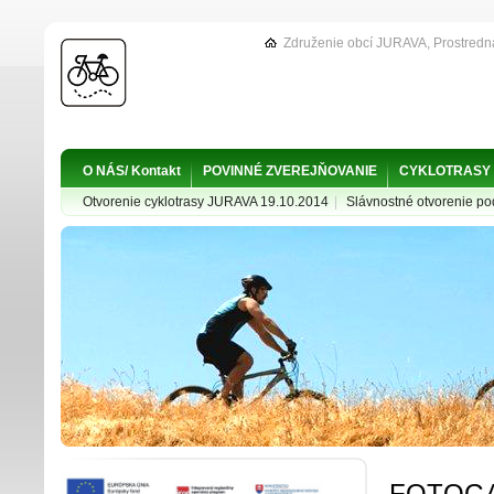
Združenie obcí JURAVA, Prostredn
O NÁS/ Kontakt
POVINNÉ ZVEREJŇOVANIE
CYKLOTRASY
Otvorenie cyklotrasy JURAVA 19.10.2014
|
Slávnostné otvorenie p
FOTOGA