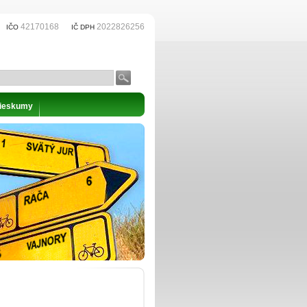
42170168
2022826256
IČO
IČ DPH
prieskumy