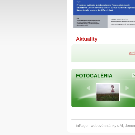
Aktuality
arc
FOTOGALÉRIA
5
inPage -
webové stránky
s AI,
domé