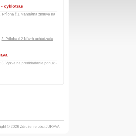
- cyklotras
. Príloha č.1 Mandátna zmluva na
:
3. Príloha č.2 Návrh uchádzača
rava
:
3. Vyzva na predkladanie ponuk -
ight © 2026 Združenie obcí JURAVA