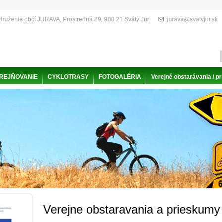
druženie obcí JURAVA, Prostredná 29, 900 21 Svätý Jur
jurava@svatyjur.sk
EREJŇOVANIE
CYKLOTRASY
FOTOGALÉRIA
Verejné obstarávania / 
Verejne obstaravania a prieskumy