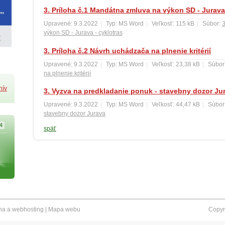
3. Príloha č.1 Mandátna zmluva na výkon SD - Jurava 
Upravené: 9.3.2022
|
Typ: MS Word
|
Veľkosť: 115 kB
|
Súbor:
3
výkon SD - Jurava - cyklotras
3. Príloha č.2 Návrh uchádzača na plnenie kritérií
Upravené: 9.3.2022
|
Typ: MS Word
|
Veľkosť: 23,38 kB
|
Súbor
na plnenie kritérií
hív
3. Vyzva na predkladanie ponuk - stavebny dozor Ju
Upravené: 9.3.2022
|
Typ: MS Word
|
Veľkosť: 44,47 kB
|
Súbor
stavebny dozor Jurava
4
späť
na
a
webhosting
|
Mapa webu
Copyr