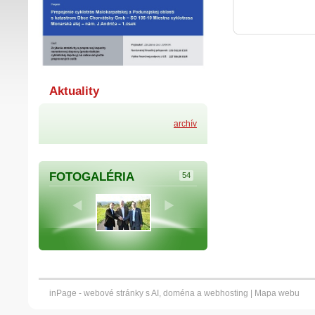
Aktuality
archív
FOTOGALÉRIA
54
inPage -
webové stránky
s AI,
doména
a
webhosting
|
Mapa webu