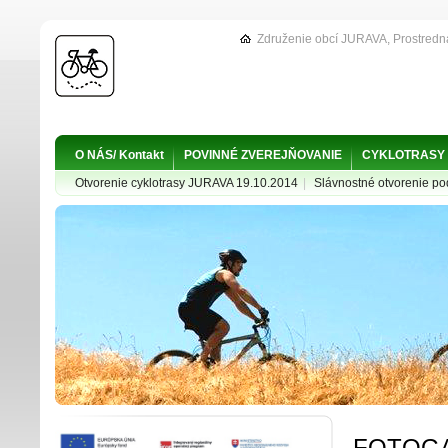
Združenie obcí JURAVA, Prostredn
O NÁS/ Kontakt
POVINNÉ ZVEREJŇOVANIE
CYKLOTRASY
Otvorenie cyklotrasy JURAVA 19.10.2014
|
Slávnostné otvorenie p
FOTOGA