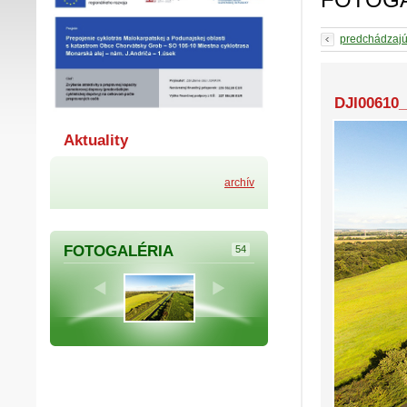
predchádzaj
DJI00610_
Aktuality
archív
FOTOGALÉRIA
54