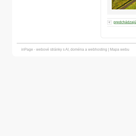
predchádzaj
inPage -
webové stránky
s AI,
doména
a
webhosting
|
Mapa webu