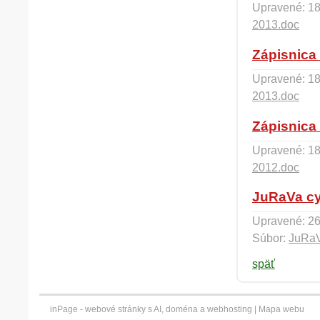
Upravené: 18
2013.doc
Zápisnica 
Upravené: 18
2013.doc
Zápisnica 
Upravené: 18
2012.doc
JuRaVa cy
Upravené: 26
Súbor:
JuRaV
späť
inPage -
webové stránky
s AI,
doména
a
webhosting
|
Mapa webu