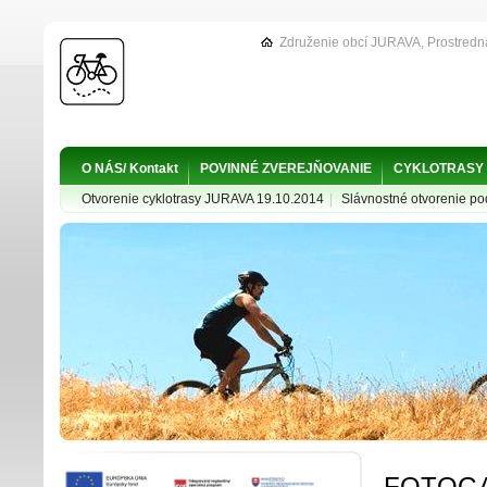
Združenie obcí JURAVA, Prostredn
O NÁS/ Kontakt
POVINNÉ ZVEREJŇOVANIE
CYKLOTRASY
Otvorenie cyklotrasy JURAVA 19.10.2014
|
Slávnostné otvorenie p
FOTOGA