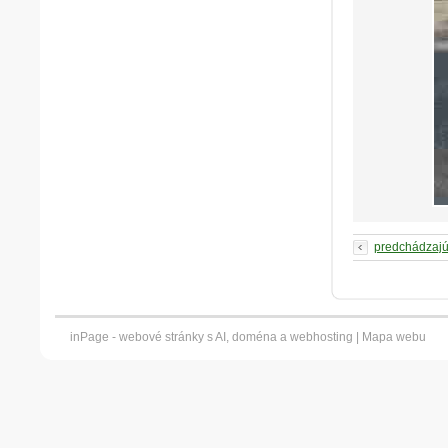
predchádzaj
inPage -
webové stránky
s AI,
doména
a
webhosting
|
Mapa webu