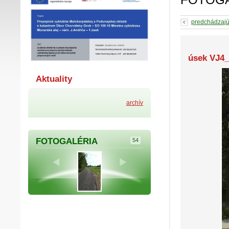
predchádzaj
úsek VJ4_
Aktuality
archív
FOTOGALÉRIA
54