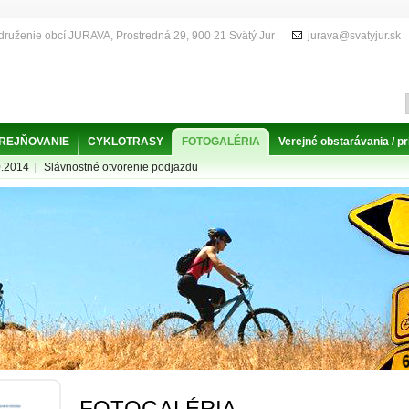
druženie obcí JURAVA, Prostredná 29, 900 21 Svätý Jur
jurava@svatyjur.sk
EREJŇOVANIE
CYKLOTRASY
FOTOGALÉRIA
Verejné obstarávania / 
0.2014
|
Slávnostné otvorenie podjazdu
|
FOTOGALÉRIA