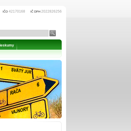
42170168
2022826256
IČO
IČ DPH
prieskumy