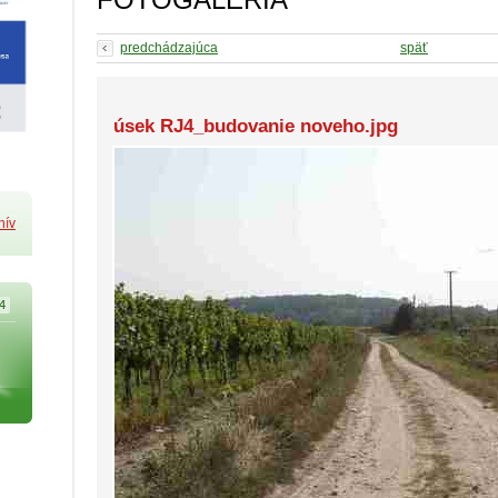
predchádzajúca
späť
úsek RJ4_budovanie noveho.jpg
hív
4