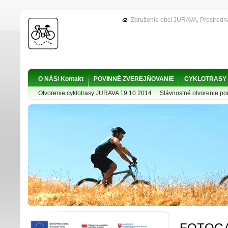
Združenie obcí JURAVA, Prostredn
O NÁS/ Kontakt
POVINNÉ ZVEREJŇOVANIE
CYKLOTRASY
Otvorenie cyklotrasy JURAVA 19.10.2014
|
Slávnostné otvorenie p
FOTOGA