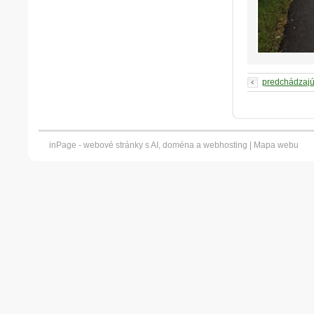
predchádzaj
inPage -
webové stránky
s AI,
doména
a
webhosting
|
Mapa webu