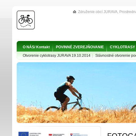
Združenie obcí JURAVA, Prostredn
O NÁS/ Kontakt
POVINNÉ ZVEREJŇOVANIE
CYKLOTRASY
Otvorenie cyklotrasy JURAVA 19.10.2014
|
Slávnostné otvorenie p
FOTOGA