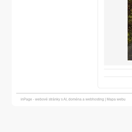
inPage -
webové stránky
s AI,
doména
a
webhosting
|
Mapa webu