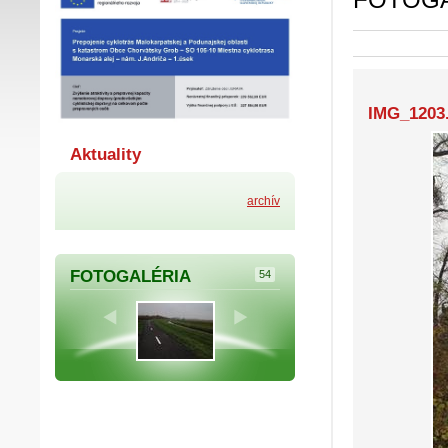
IMG_1203
Aktuality
archív
FOTOGALÉRIA
54