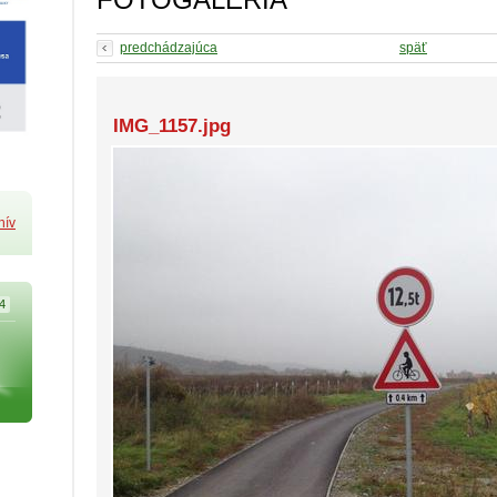
predchádzajúca
späť
IMG_1157.jpg
hív
4