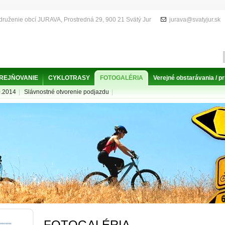
druženie obcí JURAVA, Prostredná 29, 900 21 Svätý Jur
jurava@svatyjur.sk
EREJŇOVANIE
CYKLOTRASY
FOTOGALÉRIA
Verejné obstarávania / 
0.2014
|
Slávnostné otvorenie podjazdu
|
FOTOGALÉRIA