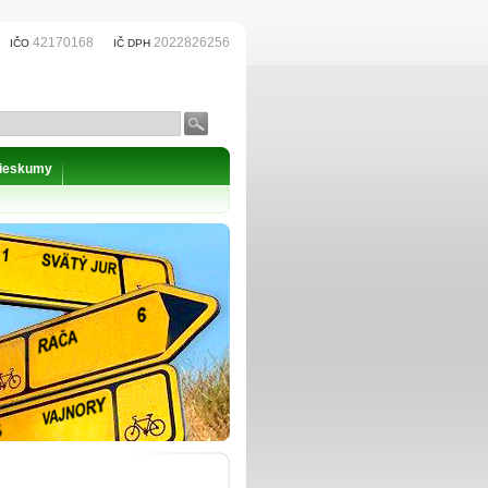
42170168
2022826256
IČO
IČ DPH
prieskumy