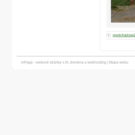
predchádzaj
inPage -
webové stránky
s AI,
doména
a
webhosting
|
Mapa webu