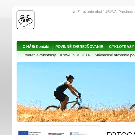
Združenie obcí JURAVA, Prostredn
O NÁS/ Kontakt
POVINNÉ ZVEREJŇOVANIE
CYKLOTRASY
Otvorenie cyklotrasy JURAVA 19.10.2014
|
Slávnostné otvorenie p
FOTOGA